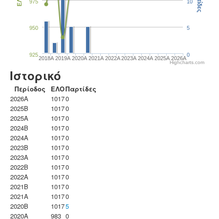
Παρτίδες
ΕΛΟ
975
10
950
5
925
0
2018A
2019A
2020A
2021A
2022A
2023Α
2024A
2025A
2026A
Highcharts.com
Ιστορικό
Περίοδος
ΕΛΟ
Παρτίδες
2026A
1017
0
2025B
1017
0
2025A
1017
0
2024B
1017
0
2024A
1017
0
2023B
1017
0
2023Α
1017
0
2022B
1017
0
2022A
1017
0
2021B
1017
0
2021A
1017
0
2020B
1017
5
2020A
983
0