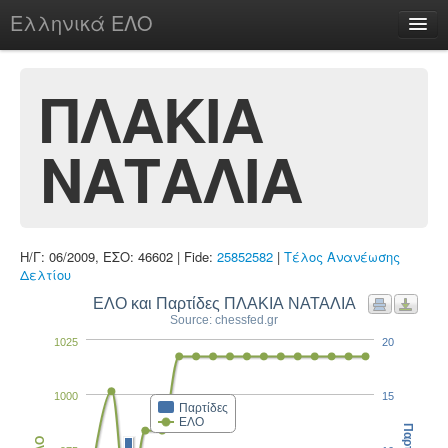
Ελληνικά ΕΛΟ
Περί
ΠΛΑΚΙΑ
ΝΑΤΑΛΙΑ
chesstu.be @ discord
Login
Η/Γ: 06/2009, ΕΣΟ: 46602 | Fide:
25852582
|
Τέλος Ανανέωσης
Δελτίου
ΕΛΟ και Παρτίδες ΠΛΑΚΙΑ ΝΑΤΑΛΙΑ
Source: chessfed.gr
1025
20
1000
15
Παρτίδες
ΕΛΟ