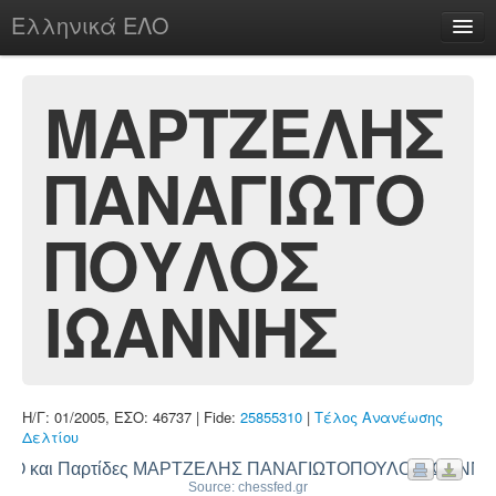
Ελληνικά ΕΛΟ
Περί
ΜΑΡΤΖΕΛΗΣ
ΠΑΝΑΓΙΩΤΟ
chesstu.be @ discord
Login
ΠΟΥΛΟΣ
ΙΩΑΝΝΗΣ
Η/Γ: 01/2005, ΕΣΟ: 46737 | Fide:
25855310
|
Τέλος Ανανέωσης
Δελτίου
ΛΟ και Παρτίδες ΜΑΡΤΖΕΛΗΣ ΠΑΝΑΓΙΩΤΟΠΟΥΛΟΣ ΙΩΑΝΝ
Source: chessfed.gr