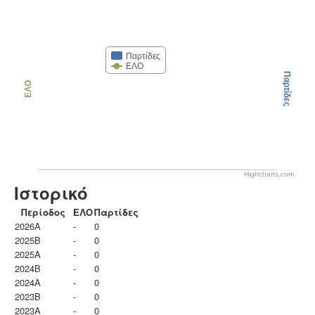
Παρτίδες
ΕΛΟ
Παρτίδες
ΕΛΟ
Highcharts.com
Ιστορικό
Περίοδος
ΕΛΟ
Παρτίδες
2026A
-
0
2025B
-
0
2025A
-
0
2024B
-
0
2024A
-
0
2023B
-
0
2023Α
-
0