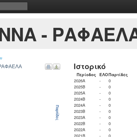
ΝΝΑ - ΡΑΦΑΕΛ
υ
Ιστορικό
- ΡΑΦΑΕΛΑ
Περίοδος
ΕΛΟ
Παρτίδες
2026A
-
0
2025B
-
0
2025A
-
0
2024B
-
0
2024A
-
0
Παρτίδες
2023B
-
0
2023Α
-
0
2022B
-
0
2022A
-
0
2021B
-
0