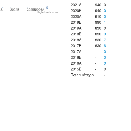
2021A
940
0
0
2020B
940
0
3B
2024B
2025B
2026A
Highcharts.com
2020A
910
0
2019B
880
1
2019A
830
0
2018B
830
0
2018A
830
7
2017B
830
6
2017A
-
0
2016B
-
0
2016A
-
0
2015B
-
0
Παλαιότερα
-