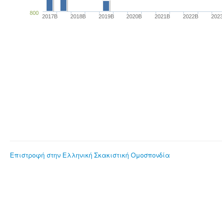
800
2017B
2018B
2019B
2020B
2021B
2022B
202
Επιστροφή στην Ελληνική Σκακιστική Ομοσπονδία