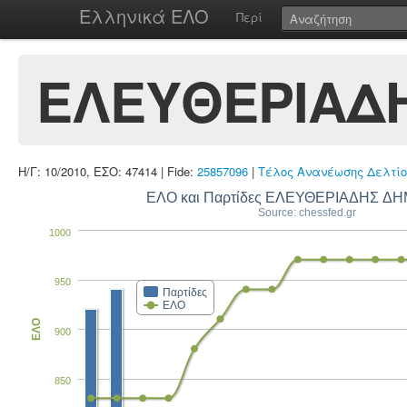
Ελληνικά ΕΛΟ
Περί
ΕΛΕΥΘΕΡΙΑΔ
Η/Γ: 10/2010, ΕΣΟ: 47414 | Fide:
25857096
|
Τέλος Ανανέωσης Δελτίο
ΕΛΟ και Παρτίδες ΕΛΕΥΘΕΡΙΑΔΗΣ Δ
Source: chessfed.gr
1000
950
Παρτίδες
ΕΛΟ
ΕΛΟ
900
850