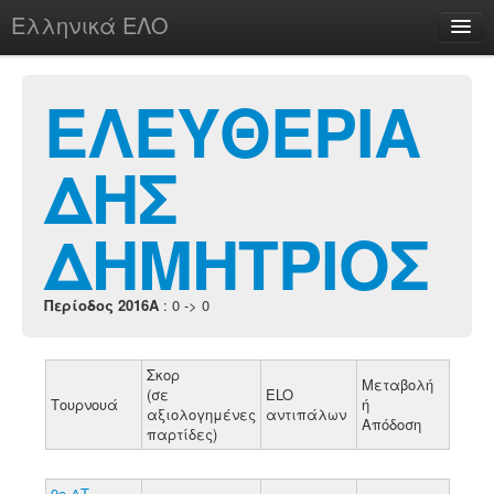
Ελληνικά ΕΛΟ
Περί
ΕΛΕΥΘΕΡΙΑ
ΔΗΣ
chesstu.be @ discord
Login
ΔΗΜΗΤΡΙΟΣ
Περίοδος 2016A
: 0 -> 0
Σκορ
Μεταβολή
(σε
ELO
Τουρνουά
ή
αξιολογημένες
αντιπάλων
Απόδοση
παρτίδες)
9ο ΔΤ