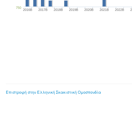
750
2016B
2017B
2018B
2019B
2020B
2021B
2022B
Επιστροφή στην Ελληνική Σκακιστική Ομοσπονδία