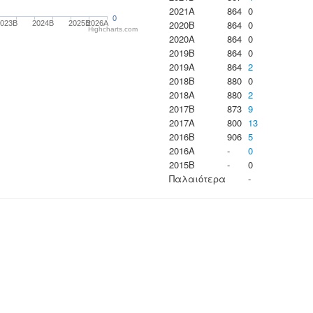
2021A
864
0
0
2020B
864
0
2023B
2024B
2025B
2026A
Highcharts.com
2020A
864
0
2019B
864
0
2019A
864
2
2018B
880
0
2018A
880
2
2017B
873
9
2017A
800
13
2016B
906
5
2016A
-
0
2015B
-
0
Παλαιότερα
-