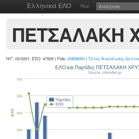
Ελληνικά ΕΛΟ
Περί
ΠΕΤΣΑΛΑΚΗ 
Η/Γ: 03/2001, ΕΣΟ: 47605 | Fide:
25858050
|
Τέλος Ανανέωσης Δελτίο
ΕΛΟ και Παρτίδες ΠΕΤΣΑΛΑΚΗ ΧΡ
Source: chessfed.gr
950
900
Παρτίδες
ΕΛΟ
ΕΛΟ
850
800