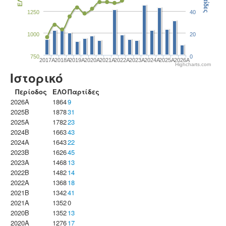
Παρτίδες
ΕΛΟ
1250
40
1000
20
750
0
2017A
2018A
2019A
2020A
2021A
2022A
2023Α
2024A
2025A
2026A
Highcharts.com
Ιστορικό
Περίοδος
ΕΛΟ
Παρτίδες
2026A
1864
9
2025B
1878
31
2025A
1782
23
2024B
1663
43
2024A
1643
22
2023B
1626
45
2023Α
1468
13
2022B
1482
14
2022A
1368
18
2021B
1342
41
2021A
1352
0
2020B
1352
13
2020A
1276
17