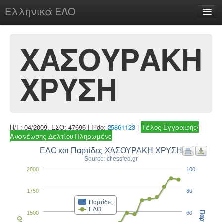
Ελληνικά ΕΛΟ
Περί
ΧΑΣΟΥΡΑΚΗ
ΧΡΥΣΗ
chesstu.be @ discord
Login
Η/Γ: 04/2009, ΕΣΟ: 47696 | Fide:
25861123
|
Τέλος Εγγραφής/
Ανανέωσης Δελτίου Πληρωμένο
ΕΛΟ και Παρτίδες ΧΑΣΟΥΡΑΚΗ ΧΡΥΣΗ
Source: chessfed.gr
2000
100
1750
80
Παρτίδες
ΕΛΟ
1500
60