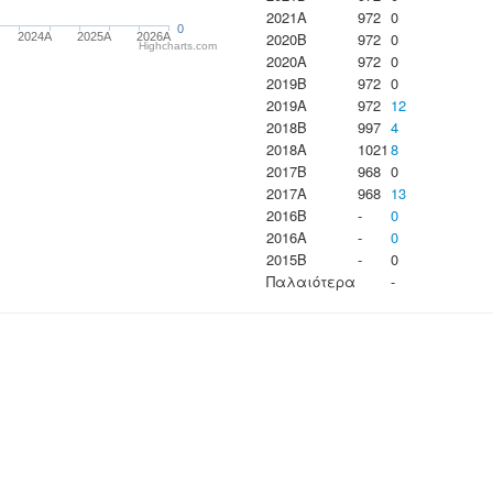
2021A
972
0
0
2020B
972
0
2024A
2025A
2026A
Highcharts.com
2020A
972
0
2019B
972
0
2019A
972
12
2018B
997
4
2018A
1021
8
2017B
968
0
2017A
968
13
2016B
-
0
2016A
-
0
2015B
-
0
Παλαιότερα
-