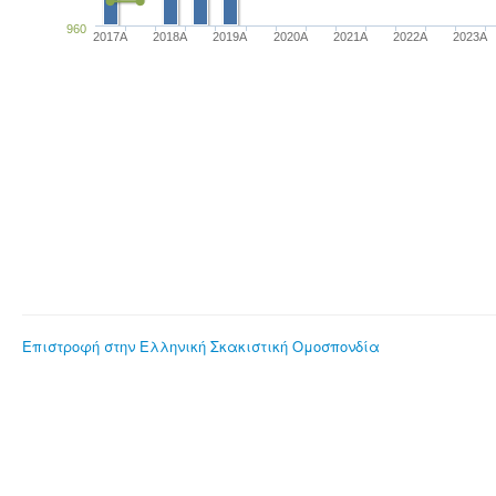
960
2017A
2018A
2019A
2020A
2021A
2022A
2023Α
Επιστροφή στην Ελληνική Σκακιστική Ομοσπονδία