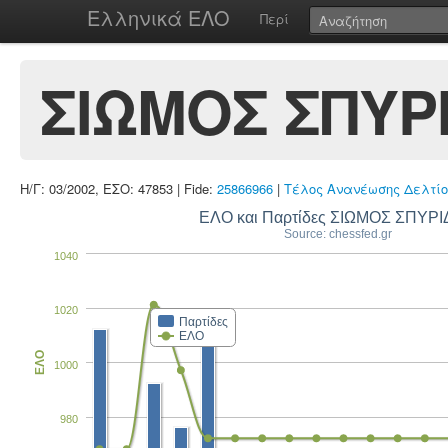
Ελληνικά ΕΛΟ
Περί
ΣΙΩΜΟΣ ΣΠΥΡ
Η/Γ: 03/2002, ΕΣΟ: 47853 | Fide:
25866966
|
Τέλος Ανανέωσης Δελτίο
ΕΛΟ και Παρτίδες ΣΙΩΜΟΣ ΣΠΥΡ
Source: chessfed.gr
1040
1020
Παρτίδες
ΕΛΟ
ΕΛΟ
1000
980