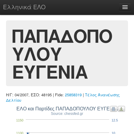
Ελληνικά ΕΛΟ
Περί
ΠΑΠΑΔΟΠΟ
ΥΛΟΥ
chesstu.be @ discord
Login
ΕΥΓΕΝΙΑ
Η/Γ: 04/2007, ΕΣΟ: 48195 | Fide:
25858319
|
Τέλος Ανανέωσης
Δελτίου
ΕΛΟ και Παρτίδες ΠΑΠΑΔΟΠΟΥΛΟΥ ΕΥΓΕΝΙΑ
Source: chessfed.gr
1150
12.5
1100
10