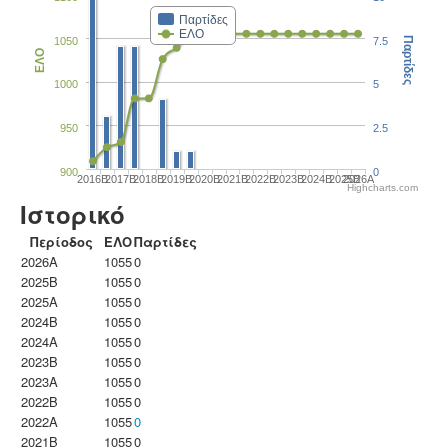
Παρτίδες
ΕΛΟ
1050
7.5
Παρτίδες
ΕΛΟ
1000
5
950
2.5
900
0
2016B
2017B
2018B
2019B
2020B
2021B
2022B
2023B
2024B
2025B
2026A
Highcharts.com
Ιστορικό
Περίοδος
ΕΛΟ
Παρτίδες
2026A
1055
0
2025B
1055
0
2025A
1055
0
2024B
1055
0
2024A
1055
0
2023B
1055
0
2023Α
1055
0
2022B
1055
0
2022A
1055
0
2021B
1055
0