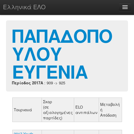
Ελληνικά ΕΛΟ
Περί
ΠΑΠΑΔΟΠΟ
ΥΛΟΥ
chesstu.be @ discord
Login
ΕΥΓΕΝΙΑ
Περίοδος 2017A
: 909 -> 925
Σκορ
Μεταβολή
(σε
ELO
Τουρνουά
ή
αξιολογημένες
αντιπάλων
Απόδοση
παρτίδες)
2017 Youth