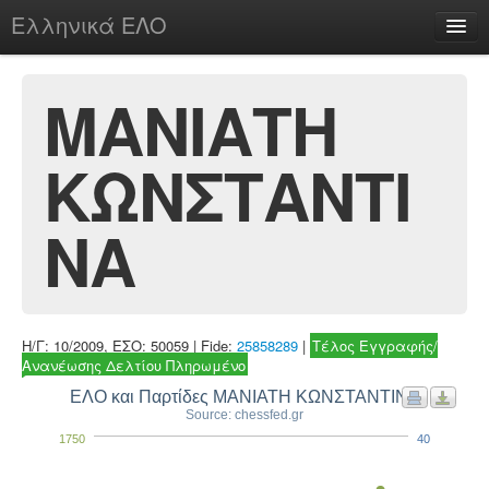
Ελληνικά ΕΛΟ
Περί
ΜΑΝΙΑΤΗ
ΚΩΝΣΤΑΝΤΙ
chesstu.be @ discord
Login
ΝΑ
Η/Γ: 10/2009, ΕΣΟ: 50059 | Fide:
25858289
|
Τέλος Εγγραφής/
Ανανέωσης Δελτίου Πληρωμένο
ΕΛΟ και Παρτίδες ΜΑΝΙΑΤΗ ΚΩΝΣΤΑΝΤΙΝΑ
Source: chessfed.gr
1750
40