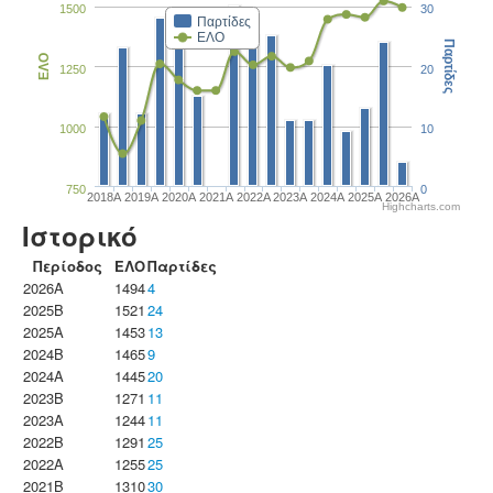
1500
30
Παρτίδες
ΕΛΟ
Παρτίδες
ΕΛΟ
1250
20
1000
10
750
0
2018A
2019A
2020A
2021A
2022A
2023Α
2024A
2025A
2026A
Highcharts.com
Ιστορικό
Περίοδος
ΕΛΟ
Παρτίδες
2026A
1494
4
2025B
1521
24
2025A
1453
13
2024B
1465
9
2024A
1445
20
2023B
1271
11
2023Α
1244
11
2022B
1291
25
2022A
1255
25
2021B
1310
30