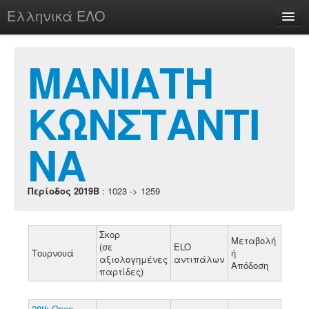
Ελληνικά ΕΛΟ
Περί
ΜΑΝΙΑΤΗ
ΚΩΝΣΤΑΝΤΙ
chesstu.be @ discord
Login
ΝΑ
Περίοδος 2019B
: 1023 -> 1259
Σκορ
Μεταβολή
(σε
ELO
Τουρνουά
ή
αξιολογημένες
αντιπάλων
Απόδοση
παρτίδες)
28th Open