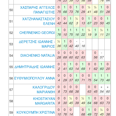
74
23
39
13
58
59
76
64
0
1
0
1
0
½
½
1
0
ΧΑΣΠΑΡΗΣ ΑΓΓΕΛΟΣ
50
75
68
73
76
29
41
48
51
28
ΠΑΝΑΓΙΩΤΗΣ
0
0
1
½
0
1
0
0
1
ΧΑΤΖΗΑΝΑΣΤΑΣΙΟΥ
51
42
44
62
3
13
67
23
50
45
ΕΛΕΝΗ
1
0
1
1
1
½
1
½
1
52
CHERNENKO GEORGI
76
10
75
16
22
19
9
11
21
½
1
0
-
-
ΔΕΡΕΤΖΗΣ ΙΩΑΝΝΗΣ -
53
36
13
42
40
16
ΜΑΡΙΟΣ
0
0
0
0
0
0
-
54
DIACHENKO NATALIA
28
69
60
62
63
56
57
0
0
1
0
1
0
0
1
0
55
ΔΗΜΗΤΡΙΑΔΗΣ ΙΩΑΝΝΗΣ
2
41
63
14
69
1
62
60
20
0
0
0
1
0
0
1
1
1
56
ΕΥΘΥΜΙΟΠΟΥΛΟΥ ΑΝΝΑ
4
29
37
63
71
75
54
73
46
0
0
0
0
0
0
+
+
ΚΑΛΟΓΡΙΔΟΥ
57
8
73
68
38
63
45
54
60
ΜΑΡΙΑΝΘΗ
0
0
½
0
½
1
0
0
0
KHOSTIKYAN
58
9
30
45
39
49
64
68
63
73
MARGARITA
0
0
0
0
1
0
½
0
59
ΚΟΥΚΟΥΜΠΗ ΧΡΙΣΤΙΝΑ
10
76
14
68
49
72
45
38