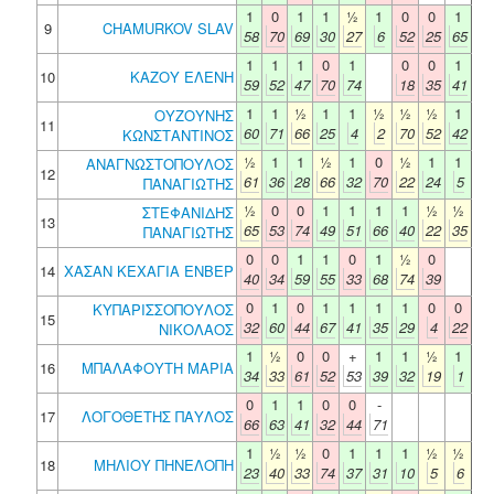
1
0
1
1
½
1
0
0
1
9
CHAMURKOV SLAV
58
70
69
30
27
6
52
25
65
1
1
1
0
1
0
0
1
10
ΚΑΖΟΥ ΕΛΕΝΗ
59
52
47
70
74
18
35
41
1
1
½
1
1
½
½
½
1
ΟΥΖΟΥΝΗΣ
11
60
71
66
25
4
2
70
52
42
ΚΩΝΣΤΑΝΤΙΝΟΣ
½
1
1
½
1
0
½
1
1
ΑΝΑΓΝΩΣΤΟΠΟΥΛΟΣ
12
61
36
28
66
32
70
22
24
5
ΠΑΝΑΓΙΩΤΗΣ
½
0
0
1
1
1
1
½
½
ΣΤΕΦΑΝΙΔΗΣ
13
65
53
74
49
51
66
40
22
35
ΠΑΝΑΓΙΩΤΗΣ
0
0
1
1
0
1
½
0
14
ΧΑΣΑΝ ΚΕΧΑΓΙΑ ΕΝΒΕΡ
40
34
59
55
33
68
74
39
0
1
0
1
1
1
1
0
0
ΚΥΠΑΡΙΣΣΟΠΟΥΛΟΣ
15
32
60
44
67
41
35
29
4
22
ΝΙΚΟΛΑΟΣ
1
½
0
0
+
1
1
½
1
16
ΜΠΑΛΑΦΟΥΤΗ ΜΑΡΙΑ
34
33
61
52
53
39
32
19
1
0
1
1
0
0
-
17
ΛΟΓΟΘΕΤΗΣ ΠΑΥΛΟΣ
66
63
41
32
44
71
1
½
½
0
1
1
1
½
½
18
ΜΗΛΙΟΥ ΠΗΝΕΛΟΠΗ
23
40
33
74
37
31
10
5
6