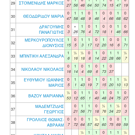
29
ΣΤΟΪΜΕΝΙΔΗΣ ΜΑΡΚΟΣ
27
56
46
64
50
74
15
47
19
0
1
1
0
1
0
0
1
0
30
ΘΕΟΔΩΡΙΔΟΥ ΜΑΡΙΑ
47
58
48
9
46
4
66
68
62
0
+
1
0
1
0
0
1
0
ΔΡΑΓΟΥΜΗΣ
31
3
26
76
4
72
18
1
46
66
ΠΑΝΑΓΙΩΤΗΣ
1
0
1
1
0
1
0
0
1
ΜΕΡΚΟΥΡΟΠΟΥΛΟΣ
32
15
5
3
17
12
20
16
6
71
ΔΙΟΝΥΣΙΟΣ
1
½
½
0
1
0
1
1
½
33
ΜΠΙΝΤΙΚΗ ΑΛΕΞΑΝΔΡΑ
6
16
18
8
14
22
28
66
7
0
1
0
1
0
1
0
34
ΝΙΚΟΛΑΟΥ ΝΙΚΟΛΑΟΣ
16
14
4
69
6
73
37
0
1
1
0
1
0
1
1
½
ΕΥΘΥΜΙΟΥ ΙΩΑΝΝΗΣ
35
5
1
43
19
7
15
20
10
13
ΜΑΡΙΟΣ
½
0
1
1
0
1
0
1
0
36
ΒΑΖΟΥ ΜΑΡΙΑΝΝΑ
53
12
65
1
40
48
24
75
27
0
1
1
0
½
1
½
0
ΜΑΔΕΜΤΖΙΔΗΣ
37
21
56
71
18
76
34
23
3
ΓΕΩΡΓΙΟΣ
0
0
0
1
½
1
0
0
1
ΓΡΟΛΛΙΟΣ ΘΩΜΑΣ-
38
7
72
64
57
62
60
75
69
59
ΑΒΡΑΑΜ
½
1
1
0
1
1
½