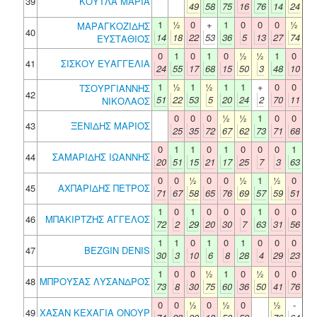
39
ΚΟΥΤΛΑ ΜΑΡΙΑ
49
58
75
16
76
14
24
1
½
0
+
1
0
0
0
½
ΜΑΡΑΓΚΟΖΙΔΗΣ
40
14
18
22
53
36
5
13
27
74
ΕΥΣΤΑΘΙΟΣ
0
1
0
1
0
½
½
1
0
41
ΣΙΣΚΟΥ ΕΥΑΓΓΕΛΙΑ
24
55
17
68
15
50
3
48
10
1
½
1
½
1
1
+
0
0
ΤΣΟΥΡΓΙΑΝΝΗΣ
42
51
22
53
5
20
24
2
70
11
ΝΙΚΟΛΑΟΣ
0
0
0
½
½
1
0
0
43
ΞΕΝΙΔΗΣ ΜΑΡΙΟΣ
25
35
72
67
62
73
71
68
0
1
1
0
1
0
0
0
1
44
ΣΑΜΑΡΙΔΗΣ ΙΩΑΝΝΗΣ
20
51
15
21
17
25
7
3
63
0
0
½
0
0
½
1
½
0
45
ΑΧΠΑΡΙΔΗΣ ΠΕΤΡΟΣ
71
67
58
65
76
69
57
59
51
1
0
1
0
0
0
1
0
0
46
ΜΠΑΚΙΡΤΖΗΣ ΑΓΓΕΛΟΣ
72
2
29
20
30
7
63
31
56
1
1
0
1
0
1
0
0
0
47
BEZGIN DENIS
30
3
10
6
8
28
4
29
23
1
0
0
½
1
0
½
0
0
48
ΜΠΡΟΥΣΑΣ ΛΥΣΑΝΔΡΟΣ
73
8
30
75
60
36
50
41
76
0
0
½
0
½
0
½
-
49
ΧΑΣΑΝ ΚΕΧΑΓΙΑ ΟΝΟΥΡ