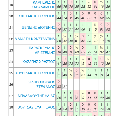
1
1
0
1
1
½
0
½
1
ΚΑΜΠΕΡΙΔΗΣ
19
69
75
70
35
28
52
61
16
29
ΧΑΡΑΛΑΜΠΟΣ
1
1
0
1
0
0
0
0
1
20
ΣΧΕΤΑΚΗΣ ΓΕΩΡΓΙΟΣ
44
74
2
46
42
32
35
62
55
0
1
1
1
1
1
½
0
0
21
ΞΕΝΙΔΗΣ ΔΙΟΓΕΝΗΣ
70
37
71
44
66
8
5
61
52
1
½
1
½
0
1
½
½
1
22
ΜΑΝΙΑΤΗ ΚΩΝΣΤΑΝΤΙΝΑ
26
42
40
61
52
33
12
13
15
0
1
0
½
0
1
1
½
1
ΠΑΡΑΣΚΕΥΙΔΗΣ
23
18
49
6
60
65
72
51
37
47
ΑΡΙΣΤΕΙΔΗΣ
1
0
1
1
½
0
1
0
½
24
ΧΑΣΑΠΗΣ ΧΡΗΣΤΟΣ
41
28
72
73
5
42
36
12
39
1
1
½
0
½
1
1
1
1
25
ΣΠΥΡΙΔΑΚΗΣ ΓΕΩΡΓΙΟΣ
1
43
5
11
61
44
8
9
4
0
-
ΣΙΔΗΡΟΠΟΥΛΟΣ
26
22
31
ΣΤΕΦΑΝΟΣ
1
1
1
0
½
0
0
1
1
27
ΜΠΑΛΑΦΟΥΤΗΣ ΗΛΙΑΣ
29
4
8
2
9
61
65
40
36
1
1
0
1
0
0
0
1
1
28
ΒΟΥΤΣΑΣ ΕΥΑΓΓΕΛΟΣ
54
24
12
7
19
47
33
74
50
0
1
0
1
1
1
0
1
0