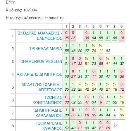
Erithr
Κωδικός: 132/334
Ημ/νίες: 04/08/2019 - 11/08/2019
1
2
3
4
5
6
7
8
9
0
0
0
1
1
1
1
0
ΣΚΟΔΡΑΣ ΑΘΑΝΑΣΙΟΣ -
1
25
35
36
64
55
31
65
16
ΕΛΕΥΘΕΡΙΟΣ
1
1
1
1
½
½
-
2
ΤΡΙΒΕΛΛΑ ΜΑΡΙΑ
55
46
20
27
70
11
42
1
0
0
½
1
0
½
1
1
3
CHAMURKOV VESELIN
31
47
32
51
73
65
41
44
37
1
0
1
1
0
1
1
1
0
4
ΑΧΠΑΡΙΔΗΣ ΔΗΜΗΤΡΙΟΣ
56
27
34
31
11
30
47
15
25
1
1
½
½
½
1
½
½
0
ΜΠΑΛΤΖΗΣ ΙΩΑΚΕΙΜ -
5
35
32
25
42
24
40
21
18
12
ΑΠΟΣΤΟΛΟΣ
0
1
1
0
1
0
1
1
½
ΤΖΟΝΤΑΣ
6
33
62
23
47
34
9
71
32
18
ΚΩΝΣΤΑΝΤΙΝΟΣ
1
0
1
0
0
1
1
+
½
ΔΗΜΗΤΡΙΑΔΗΣ
7
38
66
67
28
35
46
44
8
33
ΧΑΡΑΛΑΜΠΟΣ
1
1
0
1
1
0
0
ΤΣΟΜΑΡΕΛΗΣ
7
8
-
57
48
27
33
47
21
25
ΚΥΡΙΑΚΟΣ