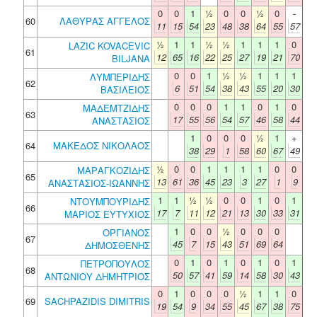
0
0
1
½
0
0
½
0
-
60
ΛΑΘΥΡΑΣ ΑΓΓΕΛΟΣ
11
15
54
23
48
38
64
55
57
½
1
1
½
½
1
1
1
0
LAZIC KOVACEVIC
61
12
65
16
22
25
27
19
21
70
BILJANA
0
0
1
½
½
1
1
1
ΛΥΜΠΕΡΙΔΗΣ
62
6
51
54
38
43
55
20
30
ΒΑΣΙΛΕΙΟΣ
0
0
0
1
1
0
1
0
ΜΑΔΕΜΤΖΙΔΗΣ
63
17
55
56
54
57
46
58
44
ΑΝΑΣΤΑΣΙΟΣ
1
0
0
0
½
1
+
64
ΜΑΚΕΔΟΣ ΝΙΚΟΛΑΟΣ
38
29
1
58
60
67
49
½
0
0
1
1
1
1
0
0
ΜΑΡΑΓΚΟΖΙΔΗΣ
65
13
61
36
45
23
3
27
1
9
ΑΝΑΣΤΑΣΙΟΣ-ΙΩΑΝΝΗΣ
1
1
½
½
0
0
1
0
1
ΝΤΟΥΜΠΟΥΡΙΔΗΣ
66
17
7
11
12
21
13
30
33
31
ΜΑΡΙΟΣ ΕΥΤΥΧΙΟΣ
1
0
0
½
0
0
0
ΟΡΓΙΑΝΟΣ
67
45
7
15
43
51
69
64
ΔΗΜΟΣΘΕΝΗΣ
0
1
0
1
0
1
0
1
ΠΕΤΡΟΠΟΥΛΟΣ
68
50
57
41
59
14
58
30
43
ΑΝΤΩΝΙΟΥ ΔΗΜΗΤΡΙΟΣ
0
1
0
0
0
½
1
1
0
69
SACHPAZIDIS DIMITRIS
19
54
9
34
55
45
67
38
75