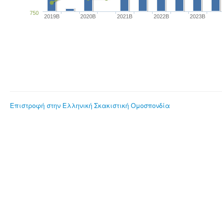
750
2019B
2020B
2021B
2022B
2023B
Επιστροφή στην Ελληνική Σκακιστική Ομοσπονδία