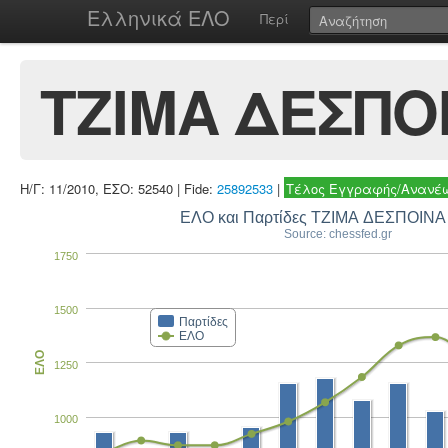
Ελληνικά ΕΛΟ
Περί
ΤΖΙΜΑ ΔΕΣΠΟ
Η/Γ: 11/2010, ΕΣΟ: 52540 | Fide:
25892533
|
Τέλος Εγγραφής/Ανανέω
ΕΛΟ και Παρτίδες ΤΖΙΜΑ ΔΕΣΠΟΙΝ
Source: chessfed.gr
1750
1500
Παρτίδες
ΕΛΟ
ΕΛΟ
1250
1000