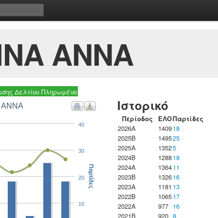
ΙΝΑ ΑΝΝΑ
σης Δελτίου Πληρωμένο
Ιστορικό
Α ΑΝΝΑ
Περίοδος
ΕΛΟ
Παρτίδες
40
2026A
1409
18
2025B
1495
25
2025A
1352
5
30
2024B
1288
18
2024A
1364
11
Παρτίδες
2023B
1326
16
20
2023Α
1181
13
2022B
1065
17
10
2022A
977
16
2021B
920
8