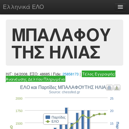
Ελληνικά ΕΛΟ
Περί
ΜΠΑΛΑΦΟΥ
ΤΗΣ ΗΛΙΑΣ
chesstu.be @ discord
Login
Η/Γ: 04/2008, ΕΣΟ: 48685 | Fide:
25858173
|
Τέλος Εγγραφής/
Ανανέωσης Δελτίου Πληρωμένο
ΕΛΟ και Παρτίδες ΜΠΑΛΑΦΟΥΤΗΣ ΗΛΙΑΣ
Source: chessfed.gr
2000
25
1750
20
Παρτίδες
ΕΛΟ
1500
15