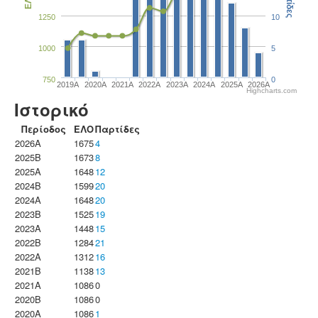
Παρτίδες
ΕΛΟ
1250
10
1000
5
750
0
2019A
2020A
2021A
2022A
2023Α
2024A
2025A
2026A
Highcharts.com
Ιστορικό
Περίοδος
ΕΛΟ
Παρτίδες
2026A
1675
4
2025B
1673
8
2025A
1648
12
2024B
1599
20
2024A
1648
20
2023B
1525
19
2023Α
1448
15
2022B
1284
21
2022A
1312
16
2021B
1138
13
2021A
1086
0
2020B
1086
0
2020A
1086
1