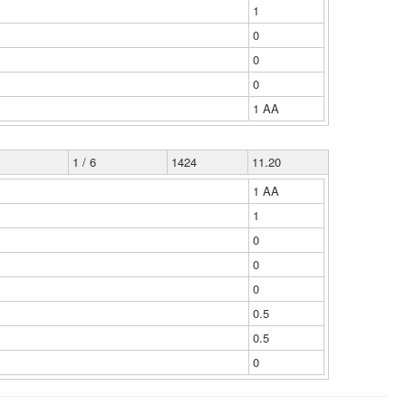
1
0
0
0
1 ΑΑ
1 / 6
1424
11.20
1 ΑΑ
1
0
0
0
0.5
0.5
0