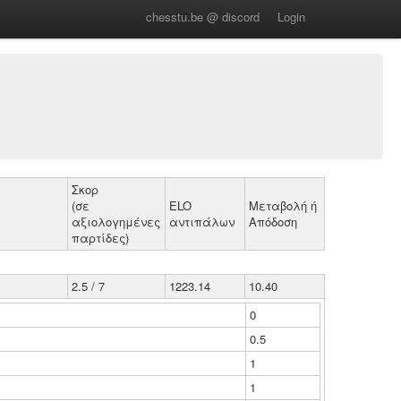
chesstu.be @ discord
Login
Σκορ
(σε
ELO
Μεταβολή ή
αξιολογημένες
αντιπάλων
Απόδοση
παρτίδες)
2.5 / 7
1223.14
10.40
0
0.5
1
1