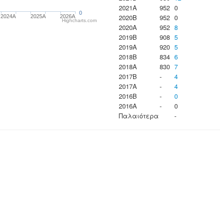
2021A
952
0
0
2020B
952
0
2024A
2025A
2026A
Highcharts.com
2020A
952
8
2019B
908
5
2019A
920
5
2018B
834
6
2018A
830
7
2017B
-
4
2017A
-
4
2016B
-
0
2016A
-
0
Παλαιότερα
-