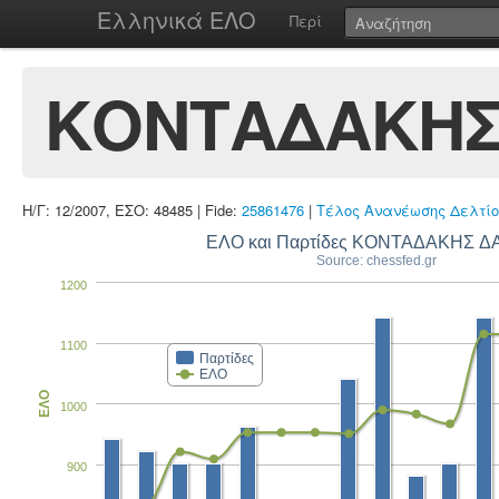
Ελληνικά ΕΛΟ
Περί
ΚΟΝΤΑΔΑΚΗΣ
Η/Γ: 12/2007, ΕΣΟ: 48485 | Fide:
25861476
|
Τέλος Ανανέωσης Δελτίο
ΕΛΟ και Παρτίδες ΚΟΝΤΑΔΑΚΗΣ Δ
Source: chessfed.gr
1200
1100
Παρτίδες
ΕΛΟ
ΕΛΟ
1000
900