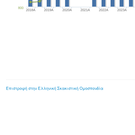
800
2018A
2019A
2020A
2021A
2022A
2023Α
Επιστροφή στην Ελληνική Σκακιστική Ομοσπονδία