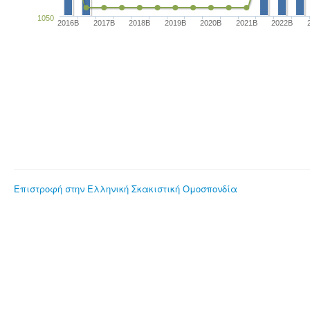
1050
2016B
2017B
2018B
2019B
2020B
2021B
2022B
Επιστροφή στην Ελληνική Σκακιστική Ομοσπονδία