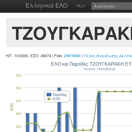
Ελληνικά ΕΛΟ
Περί
ΤΖΟΥΓΚΑΡΑΚ
Η/Γ: 10/2005, ΕΣΟ: 49074 | Fide:
25876880
|
Τέλος Ανανέωσης Δελτίο
ΕΛΟ και Παρτίδες ΤΖΟΥΓΚΑΡΑΚΗ Ε
Source: chessfed.gr
925
900
Παρτίδες
ΕΛΟ
875
ΕΛΟ
850
825