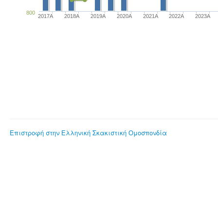
800
2017A
2018A
2019A
2020A
2021A
2022A
2023Α
Επιστροφή στην Ελληνική Σκακιστική Ομοσπονδία