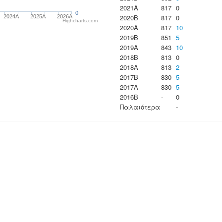
2021A
817
0
0
2020B
817
0
2024A
2025A
2026A
Highcharts.com
2020A
817
10
2019B
851
5
2019A
843
10
2018B
813
0
2018A
813
2
2017B
830
5
2017A
830
5
2016B
-
0
Παλαιότερα
-