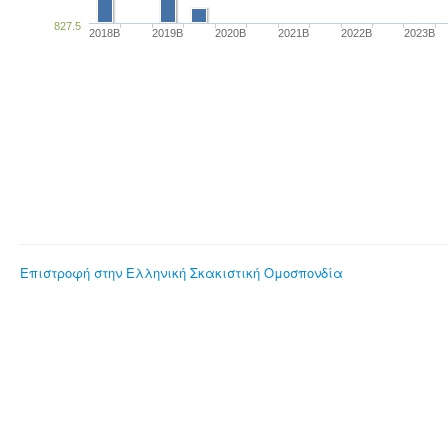
827.5
2018B
2019B
2020B
2021B
2022B
2023B
Επιστροφή στην Ελληνική Σκακιστική Ομοσπονδία