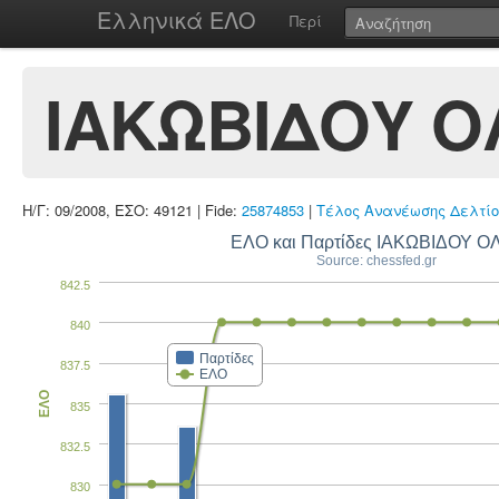
Ελληνικά ΕΛΟ
Περί
ΙΑΚΩΒΙΔΟΥ Ο
Η/Γ: 09/2008, ΕΣΟ: 49121 | Fide:
25874853
|
Τέλος Ανανέωσης Δελτίο
ΕΛΟ και Παρτίδες ΙΑΚΩΒΙΔΟΥ Ο
Source: chessfed.gr
842.5
840
Παρτίδες
837.5
ΕΛΟ
ΕΛΟ
835
832.5
830