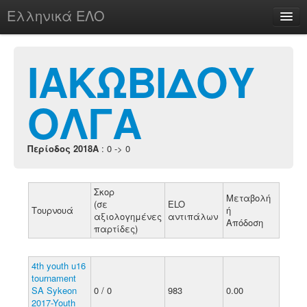
Ελληνικά ΕΛΟ
Περί
ΙΑΚΩΒΙΔΟΥ
ΟΛΓΑ
chesstu.be @ discord
Login
Περίοδος 2018A
: 0 -> 0
Σκορ
Μεταβολή
(σε
ELO
Τουρνουά
ή
αξιολογημένες
αντιπάλων
Απόδοση
παρτίδες)
4th youth u16
tournament
SA Sykeon
0 / 0
983
0.00
2017-Youth