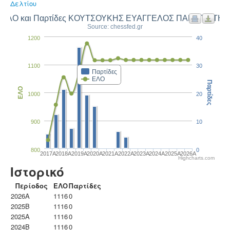
Δελτίου
ΕΛΟ και Παρτίδες ΚΟΥΤΣΟΥΚΗΣ ΕΥΑΓΓΕΛΟΣ ΠΑΝΑΓΙΩΤΗΣ
Source: chessfed.gr
1200
40
1100
30
Παρτίδες
ΕΛΟ
Παρτίδες
ΕΛΟ
1000
20
900
10
800
0
2017A
2018A
2019A
2020A
2021A
2022A
2023Α
2024A
2025A
2026A
Highcharts.com
Ιστορικό
Περίοδος
ΕΛΟ
Παρτίδες
2026A
1116
0
2025B
1116
0
2025A
1116
0
2024B
1116
0