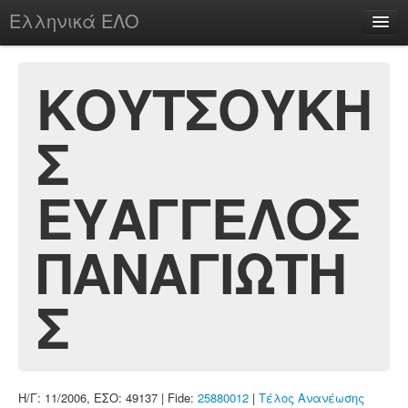
Ελληνικά ΕΛΟ
Περί
ΚΟΥΤΣΟΥΚΗ
Σ
chesstu.be @ discord
Login
ΕΥΑΓΓΕΛΟΣ
ΠΑΝΑΓΙΩΤΗ
Σ
Η/Γ: 11/2006, ΕΣΟ: 49137 | Fide:
25880012
|
Τέλος Ανανέωσης