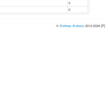
0
0
©
Andreas Andreou
2012-2026 [P]