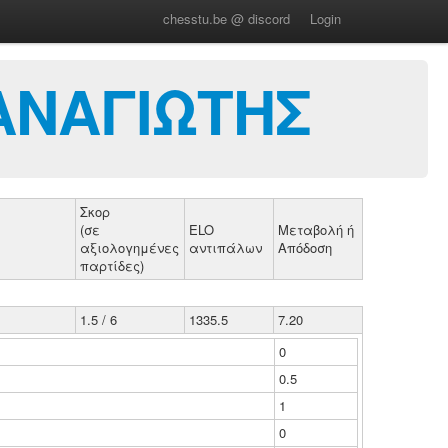
chesstu.be @ discord
Login
ΑΝΑΓΙΩΤΗΣ
Σκορ
(σε
ELO
Μεταβολή ή
αξιολογημένες
αντιπάλων
Απόδοση
παρτίδες)
1.5 / 6
1335.5
7.20
0
0.5
1
0