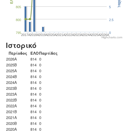
Παρτίδες
ΕΛΟ
805
5
800
2.5
795
0
2017A
2018A
2019A
2020A
2021A
2022A
2023Α
2024A
2025A
2026A
Highcharts.com
Ιστορικό
Περίοδος
ΕΛΟ
Παρτίδες
2026A
814
0
2025B
814
0
2025A
814
0
2024B
814
0
2024A
814
0
2023B
814
0
2023Α
814
0
2022B
814
0
2022A
814
0
2021B
814
0
2021A
814
0
2020B
814
0
2020A
814
0