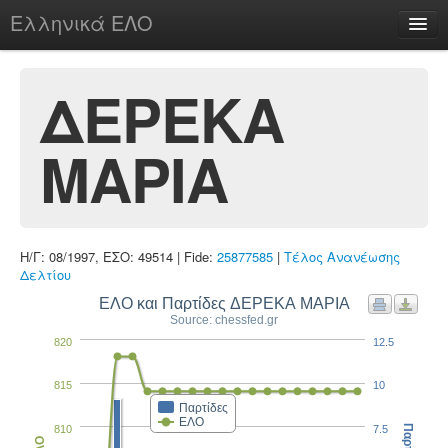
Ελληνικά ΕΛΟ
Περί
ΔΕΡΕΚΑ
ΜΑΡΙΑ
chesstu.be @ discord
Login
Η/Γ: 08/1997, ΕΣΟ: 49514 | Fide:
25877585
|
Τέλος Ανανέωσης
Δελτίου
ΕΛΟ και Παρτίδες ΔΕΡΕΚΑ ΜΑΡΙΑ
Source: chessfed.gr
820
12.5
815
10
Παρτίδες
ΕΛΟ
810
7.5