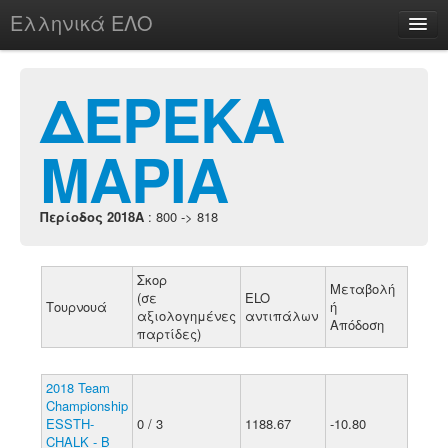
Ελληνικά ΕΛΟ
Περί
ΔΕΡΕΚΑ
ΜΑΡΙΑ
chesstu.be @ discord
Login
Περίοδος 2018A
: 800 -> 818
Σκορ
Μεταβολή
(σε
ELO
Τουρνουά
ή
αξιολογημένες
αντιπάλων
Απόδοση
παρτίδες)
2018 Team
Championship
ESSTH-
0 / 3
1188.67
-10.80
CHALK - B