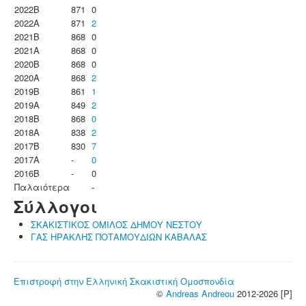
2022B
871
0
2022A
871
2
2021B
868
0
2021A
868
0
2020B
868
0
2020A
868
2
2019B
861
1
2019A
849
2
2018B
868
0
2018A
838
2
2017B
830
7
2017A
-
0
2016B
-
0
Παλαιότερα
-
Σύλλογοι
ΣΚΑΚΙΣΤΙΚΟΣ ΟΜΙΛΟΣ ΔΗΜΟΥ ΝΕΣΤΟΥ
ΓΑΣ ΗΡΑΚΛΗΣ ΠΟΤΑΜΟΥΔΙΩΝ ΚΑΒΑΛΑΣ
Επιστροφή στην Ελληνική Σκακιστική Ομοσπονδία
©
Andreas Andreou
2012-2026 [P]