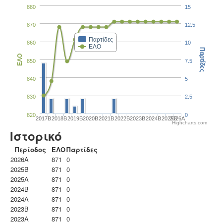
880
15
870
12.5
Παρτίδες
860
10
ΕΛΟ
Παρτίδες
ΕΛΟ
850
7.5
840
5
830
2.5
820
0
2017B
2018B
2019B
2020B
2021B
2022B
2023B
2024B
2025B
2026A
Highcharts.com
Ιστορικό
Περίοδος
ΕΛΟ
Παρτίδες
2026A
871
0
2025B
871
0
2025A
871
0
2024B
871
0
2024A
871
0
2023B
871
0
2023Α
871
0