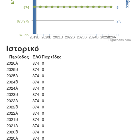
Παρτίδες
ΕΛΟ
874
5
873.975
2.5
873.95
0
2019B
2020B
2021B
2022B
2023B
2024B
2025B
2026A
Highcharts.com
Ιστορικό
Περίοδος
ΕΛΟ
Παρτίδες
2026A
874
0
2025B
874
0
2025A
874
0
2024B
874
0
2024A
874
0
2023B
874
0
2023Α
874
0
2022B
874
0
2022A
874
0
2021B
874
0
2021A
874
0
2020B
874
0
2020A
874
0