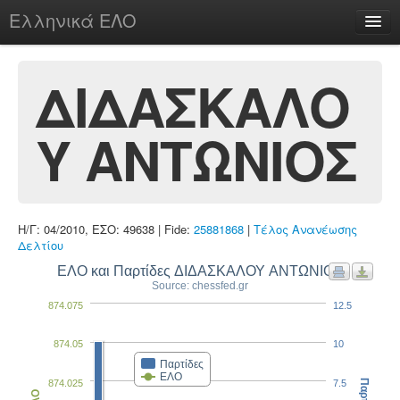
Ελληνικά ΕΛΟ
Περί
ΔΙΔΑΣΚΑΛΟ
Υ ΑΝΤΩΝΙΟΣ
chesstu.be @ discord
Login
Η/Γ: 04/2010, ΕΣΟ: 49638 | Fide:
25881868
|
Τέλος Ανανέωσης
Δελτίου
ΕΛΟ και Παρτίδες ΔΙΔΑΣΚΑΛΟΥ ΑΝΤΩΝΙΟΣ
Source: chessfed.gr
874.075
12.5
874.05
10
Παρτίδες
ΕΛΟ
874.025
7.5