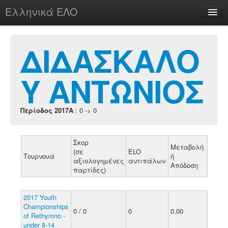
Ελληνικά ΕΛΟ
Περί
ΔΙΔΑΣΚΑΛΟ
Υ ΑΝΤΩΝΙΟΣ
chesstu.be @ discord
Login
Περίοδος 2017A
: 0 -> 0
Σκορ
Μεταβολή
(σε
ELO
Τουρνουά
ή
αξιολογημένες
αντιπάλων
Απόδοση
παρτίδες)
2017 Youth
Championships
0 / 0
0
0.00
of Rethymno -
under 8-14