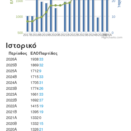
Παρτίδες
ΕΛΟ
1500
20
1000
10
500
0
2017B
2018B
2019B
2020B
2021B
2022B
2023B
2024B
2025B
2026A
Highcharts.com
Ιστορικό
Περίοδος
ΕΛΟ
Παρτίδες
2026A
1938
33
2025B
1869
32
2025A
1712
9
2024B
1715
33
2024A
1705
31
2023B
1774
26
2023Α
1661
33
2022B
1692
37
2022A
1415
19
2021B
1395
19
2021A
1332
0
2020B
1332
15
2020A
1326
21