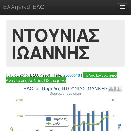
Ελληνικά ΕΛΟ
Περί
ΝΤΟΥΝΙΑΣ
ΙΩΑΝΝΗΣ
chesstu.be @ discord
Login
Η/Γ: 05/2010, ΕΣΟ: 49961 | Fide:
25883518
|
Τέλος Εγγραφής/
Ανανέωσης Δελτίου Πληρωμένο
ΕΛΟ και Παρτίδες ΝΤΟΥΝΙΑΣ ΙΩΑΝΝΗΣ
Source: chessfed.gr
2500
40
2000
30
Παρτίδες
ΕΛΟ