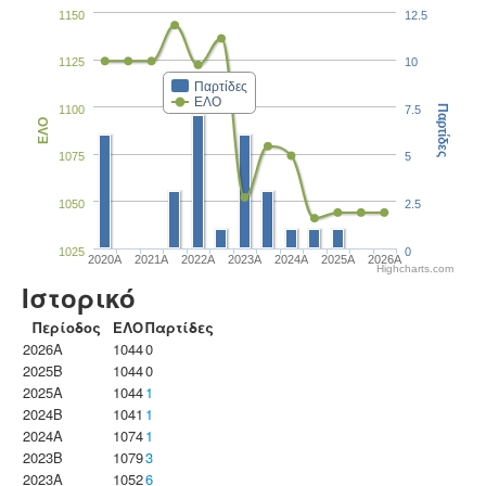
1150
12.5
1125
10
Παρτίδες
ΕΛΟ
1100
7.5
Παρτίδες
ΕΛΟ
1075
5
1050
2.5
1025
0
2020A
2021A
2022A
2023Α
2024A
2025A
2026A
Highcharts.com
Ιστορικό
Περίοδος
ΕΛΟ
Παρτίδες
2026A
1044
0
2025B
1044
0
2025A
1044
1
2024B
1041
1
2024A
1074
1
2023B
1079
3
2023Α
1052
6