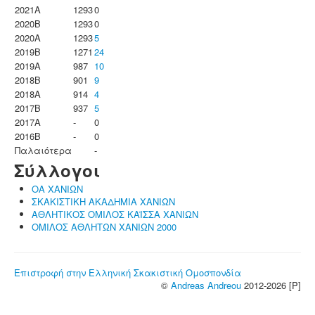
2021A
1293
0
2020B
1293
0
2020A
1293
5
2019B
1271
24
2019A
987
10
2018B
901
9
2018A
914
4
2017B
937
5
2017A
-
0
2016B
-
0
Παλαιότερα
-
Σύλλογοι
ΟΑ ΧΑΝΙΩΝ
ΣΚΑΚΙΣΤΙΚΗ ΑΚΑΔΗΜΙΑ ΧΑΝΙΩΝ
ΑΘΛΗΤΙΚΟΣ ΟΜΙΛΟΣ ΚΑΪΣΣΑ ΧΑΝΙΩΝ
ΟΜΙΛΟΣ ΑΘΛΗΤΩΝ ΧΑΝΙΩΝ 2000
Επιστροφή στην Ελληνική Σκακιστική Ομοσπονδία
©
Andreas Andreou
2012-2026 [P]