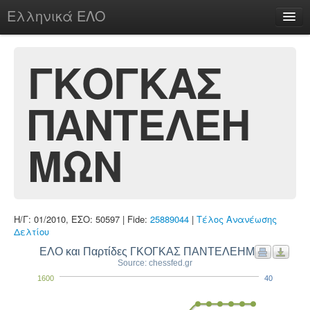
Ελληνικά ΕΛΟ
Περί
ΓΚΟΓΚΑΣ
ΠΑΝΤΕΛΕΗ
chesstu.be @ discord
Login
ΜΩΝ
Η/Γ: 01/2010, ΕΣΟ: 50597 | Fide:
25889044
|
Τέλος Ανανέωσης
Δελτίου
ΕΛΟ και Παρτίδες ΓΚΟΓΚΑΣ ΠΑΝΤΕΛΕΗΜΩΝ
Source: chessfed.gr
1600
40