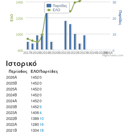
1400
30
Παρτίδες
ΕΛΟ
Παρτίδες
ΕΛΟ
1200
20
1000
10
800
0
2017B
2018B
2019B
2020B
2021B
2022B
2023B
2024B
2025B
2026A
Highcharts.com
Ιστορικό
Περίοδος
ΕΛΟ
Παρτίδες
2026A
1452
0
2025B
1452
0
2025A
1452
0
2024B
1452
0
2024A
1452
0
2023B
1452
9
2023Α
1406
4
2022B
1389
10
2022A
1280
16
2021B
1304
18