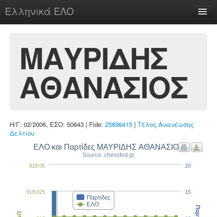
Ελληνικά ΕΛΟ
Περί
ΜΑΥΡΙΔΗΣ
ΑΘΑΝΑΣΙΟΣ
chesstu.be @ discord
Login
Η/Γ: 02/2006, ΕΣΟ: 50643 | Fide:
25896415
|
Τέλος Ανανέωσης
Δελτίου
ΕΛΟ και Παρτίδες ΜΑΥΡΙΔΗΣ ΑΘΑΝΑΣΙΟΣ
Source: chessfed.gr
918.05
20
918.025
15
Παρτίδες
ΕΛΟ