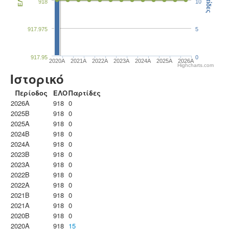
Παρτίδες
ΕΛΟ
918
10
917.975
5
917.95
0
2020A
2021A
2022A
2023Α
2024A
2025A
2026A
Highcharts.com
Ιστορικό
Περίοδος
ΕΛΟ
Παρτίδες
2026A
918
0
2025B
918
0
2025A
918
0
2024B
918
0
2024A
918
0
2023B
918
0
2023Α
918
0
2022B
918
0
2022A
918
0
2021B
918
0
2021A
918
0
2020B
918
0
2020A
918
15