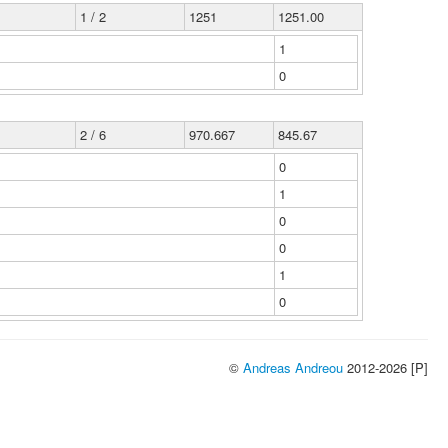
1 / 2
1251
1251.00
1
0
2 / 6
970.667
845.67
0
1
0
0
1
0
©
Andreas Andreou
2012-2026 [P]