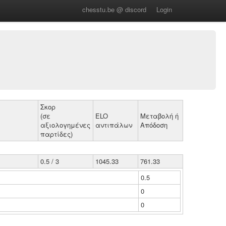
chesstu.be @ discord
Login
Σκορ
(σε
ELO
Μεταβολή ή
αξιολογημένες
αντιπάλων
Απόδοση
παρτίδες)
0.5 / 3
1045.33
761.33
0.5
0
0