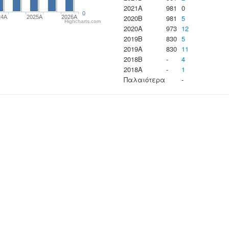
2021A
981
0
0
2020B
981
5
24A
2025A
2026A
Highcharts.com
2020A
973
12
2019B
830
5
2019A
830
11
2018B
-
4
2018A
-
1
Παλαιότερα
-