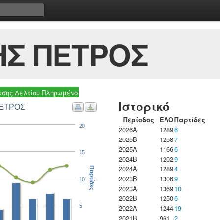
Σ ΠΕΤΡΟΣ
σης Δελτίου Πληρωμένο
Ιστορικό
ΠΕΤΡΟΣ
Περίοδος
ΕΛΟ
Παρτίδες
20
2026A
1289
6
2025B
1258
7
2025A
1166
6
15
2024B
1202
9
2024A
1289
4
Παρτίδες
2023B
1306
9
10
2023Α
1369
10
2022B
1250
6
5
2022A
1244
19
2021B
961
2