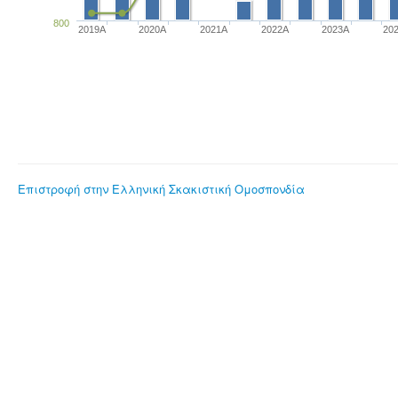
800
2019A
2020A
2021A
2022A
2023Α
20
Επιστροφή στην Ελληνική Σκακιστική Ομοσπονδία