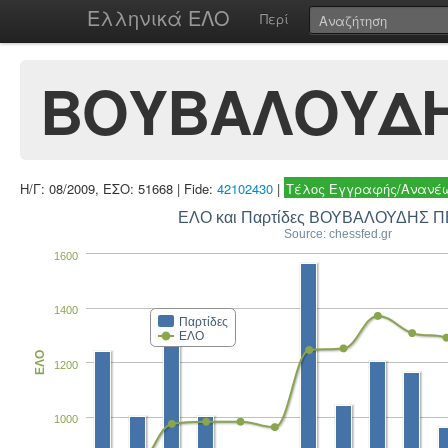
Ελληνικά ΕΛΟ
Περί
ΒΟΥΒΑΛΟΥΔΗ
Η/Γ: 08/2009, ΕΣΟ: 51668 | Fide:
42102430
|
Τέλος Εγγραφής/Ανανέω
ΕΛΟ και Παρτίδες ΒΟΥΒΑΛΟΥΔΗΣ 
Source: chessfed.gr
1600
1400
Παρτίδες
ΕΛΟ
ΕΛΟ
1200
1000