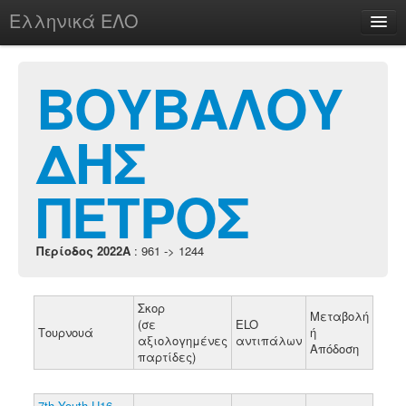
Ελληνικά ΕΛΟ
Περί
ΒΟΥΒΑΛΟΥ
ΔΗΣ
chesstu.be @ discord
Login
ΠΕΤΡΟΣ
Περίοδος 2022A
: 961 -> 1244
Σκορ
Μεταβολή
(σε
ELO
Τουρνουά
ή
αξιολογημένες
αντιπάλων
Απόδοση
παρτίδες)
7th Youth U16