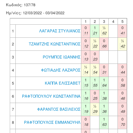
Κωδικός: 137/78
Ημ/νίες: 12/03/2022 - 03/04/2022
1
2
3
4
5
0
1
½
0
1
ΛΑΓΑΡΑΣ ΣΤΥΛΙΑΝΟΣ
11
21
62
41
0
½
0
½
2
ΤΖΑΜΤΖΗΣ ΚΩΝΣΤΑΝΤΙΝΟΣ
12
22
66
42
0
0
3
ΡΟΥΜΠΟΣ ΙΩΑΝΝΗΣ
13
23
½
½
0
0
4
ΦΩΤΙΑΔΗΣ ΛΑΖΑΡΟΣ
14
54
31
44
1
1
1
0
5
ΚΑΠΠΑ ΕΛΙΣΣΑΒΕΤ
15
55
64
58
1
0
1
0
6
ΡΑΦΤΟΠΟΥΛΟΥ ΚΩΝΣΤΑΝΤΙΝΑ
16
25
38
46
1
½
1
0
7
ΦΑΡΑΝΤΟΣ ΒΑΣΙΛΕΙΟΣ
19
29
36
49
0
1
0
8
ΡΑΦΤΟΠΟΥΛΟΣ ΕΜΜΑΝΟΥΗΛ
18
63
70
0