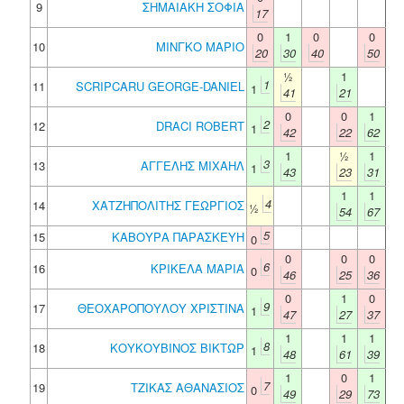
9
ΣΗΜΑΙΑΚΗ ΣΟΦΙΑ
17
0
1
0
0
10
ΜΙΝΓΚΟ ΜΑΡΙΟ
20
30
40
50
½
1
1
11
SCRIPCARU GEORGE-DANIEL
1
41
21
0
0
1
2
12
DRACI ROBERT
1
42
22
62
1
½
1
3
13
ΑΓΓΕΛΗΣ ΜΙΧΑΗΛ
1
43
23
31
1
1
4
14
ΧΑΤΖΗΠΟΛΙΤΗΣ ΓΕΩΡΓΙΟΣ
½
54
67
5
15
ΚΑΒΟΥΡΑ ΠΑΡΑΣΚΕΥΗ
0
0
0
0
6
16
ΚΡΙΚΕΛΑ ΜΑΡΙΑ
0
46
25
36
0
1
0
9
17
ΘΕΟΧΑΡΟΠΟΥΛΟΥ ΧΡΙΣΤΙΝΑ
1
47
27
37
1
1
1
8
18
ΚΟΥΚΟΥΒΙΝΟΣ ΒΙΚΤΩΡ
1
48
61
39
1
0
1
7
19
ΤΖΙΚΑΣ ΑΘΑΝΑΣΙΟΣ
0
49
29
73