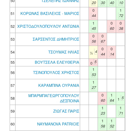
50
ΤΣΕΛΕΠΗΣ ΙΩΑΝΝΗΣ
20
30
40
10
0
1
51
ΚΟΡΩΝΑΣ ΒΑΣΙΛΕΙΟΣ - ΜΑΡΙΟΣ
44
72
1
0
0
52
ΧΡΙΣΤΟΔΟΥΛΟΠΟΥΛΟΥ ΑΝΤΩΝΙΑ
45
60
38
0
0
53
ΣΑΡΣΕΝΤΟΣ ΔΗΜΗΤΡΙΟΣ
56
67
0
0
4
54
ΤΣΟΥΜΑΣ ΗΛΙΑΣ
½
44
14
5
55
ΒΟΥΤΣΕΛΑ ΕΛΕΥΘΕΡΙΑ
0
1
56
ΤΣΙΝΟΠΟΥΛΟΣ ΧΡΗΣΤΟΣ
53
1
57
ΚΑΡΑΜΠΙΝΑ ΟΥΡΑΝΙΑ
27
0
1
ΜΠΑΡΜΠΑΓΕΩΡΓΟΠΟΥΛΟΥ
5
58
1
60
64
ΔΕΣΠΟΙΝΑ
1
1
59
ΖΙΩΓΑΣ ΠΑΡΙΣ
23
71
1
1
60
NAYMANOVA PATRICIE
58
52