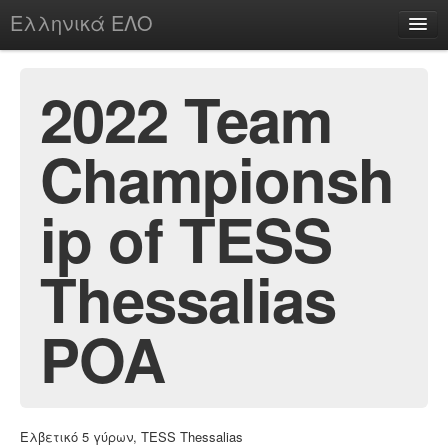
Ελληνικά ΕΛΟ
Περί
2022 Team
Championsh
chesstu.be @ discord
Login
ip of TESS
Thessalias
POA
Ελβετικό 5 γύρων, TESS Thessalias