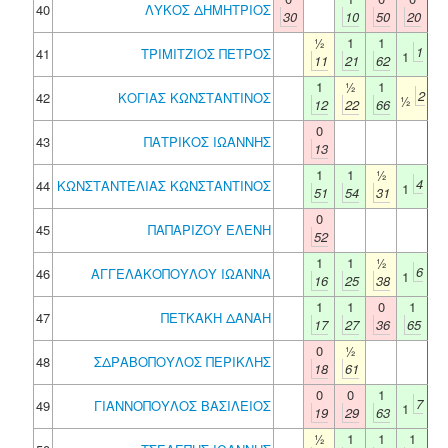
40
ΛΥΚΟΣ ΔΗΜΗΤΡΙΟΣ
30
10
50
20
½
1
1
1
41
ΤΡΙΜΙΤΖΙΟΣ ΠΕΤΡΟΣ
1
11
21
62
1
½
1
2
42
ΚΟΓΙΑΣ ΚΩΝΣΤΑΝΤΙΝΟΣ
½
12
22
66
0
43
ΠΑΤΡΙΚΟΣ ΙΩΑΝΝΗΣ
13
1
1
½
4
44
ΚΩΝΣΤΑΝΤΕΛΙΑΣ ΚΩΝΣΤΑΝΤΙΝΟΣ
1
51
54
31
0
45
ΠΑΠΑΡΙΖΟΥ ΕΛΕΝΗ
52
1
1
½
6
46
ΑΓΓΕΛΑΚΟΠΟΥΛΟΥ ΙΩΑΝΝΑ
1
16
25
38
1
1
0
1
47
ΠΕΤΚΑΚΗ ΔΑΝΑΗ
17
27
36
65
0
½
48
ΣΔΡΑΒΟΠΟΥΛΟΣ ΠΕΡΙΚΛΗΣ
18
61
0
0
1
7
49
ΓΙΑΝΝΟΠΟΥΛΟΣ ΒΑΣΙΛΕΙΟΣ
1
19
29
63
½
1
1
1