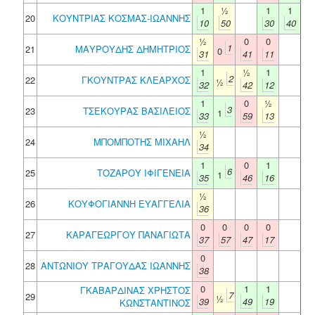
1
½
1
1
20
ΚΟΥΝΤΡΙΑΣ ΚΟΣΜΑΣ-ΙΩΑΝΝΗΣ
10
50
30
40
½
0
0
1
21
ΜΑΥΡΟΥΔΗΣ ΔΗΜΗΤΡΙΟΣ
0
31
41
11
1
½
1
2
22
ΓΚΟΥΝΤΡΑΣ ΚΛΕΑΡΧΟΣ
½
32
42
12
1
0
½
3
23
ΤΣΕΚΟΥΡΑΣ ΒΑΣΙΛΕΙΟΣ
1
33
59
13
½
24
ΜΠΟΜΠΟΤΗΣ ΜΙΧΑΗΛ
34
1
0
1
6
25
ΤΟΖΑΡΟΥ ΙΦΙΓΕΝΕΙΑ
1
35
46
16
½
26
ΚΟΥΦΟΓΙΑΝΝΗ ΕΥΑΓΓΕΛΙΑ
36
0
0
0
0
27
ΚΑΡΑΓΕΩΡΓΟΥ ΠΑΝΑΓΙΩΤΑ
37
57
47
17
0
28
ΑΝΤΩΝΙΟΥ ΤΡΑΓΟΥΔΑΣ ΙΩΑΝΝΗΣ
38
0
1
1
ΓΚΑΒΑΡΔΙΝΑΣ ΧΡΗΣΤΟΣ
7
29
½
39
49
19
ΚΩΝΣΤΑΝΤΙΝΟΣ