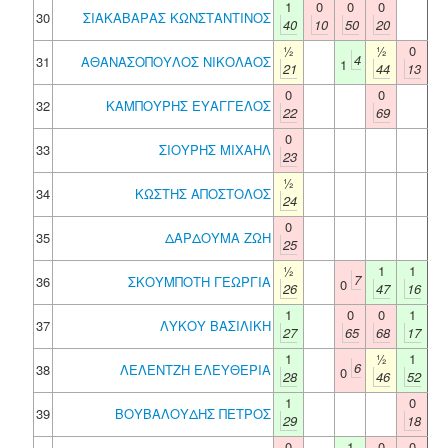
1
0
0
0
30
ΣΙΑΚΑΒΑΡΑΣ ΚΩΝΣΤΑΝΤΙΝΟΣ
40
10
50
20
½
½
0
4
31
ΑΘΑΝΑΣΟΠΟΥΛΟΣ ΝΙΚΟΛΑΟΣ
1
21
44
13
0
0
32
ΚΑΜΠΟΥΡΗΣ ΕΥΑΓΓΕΛΟΣ
22
69
0
33
ΣΙΟΥΡΗΣ ΜΙΧΑΗΛ
23
½
34
ΚΩΣΤΗΣ ΑΠΟΣΤΟΛΟΣ
24
0
35
ΔΑΡΔΟΥΜΑ ΖΩΗ
25
½
1
1
7
36
ΣΚΟΥΜΠΟΤΗ ΓΕΩΡΓΙΑ
0
26
47
16
1
0
0
1
37
ΛΥΚΟΥ ΒΑΣΙΛΙΚΗ
27
65
68
17
1
½
1
6
38
ΛΕΛΕΝΤΖΗ ΕΛΕΥΘΕΡΙΑ
0
28
46
52
1
0
39
ΒΟΥΒΑΛΟΥΔΗΣ ΠΕΤΡΟΣ
29
18
0
1
0
0