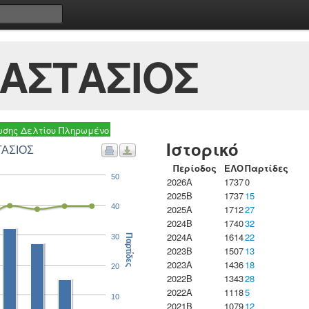
ΑΣΤΑΣΙΟΣ
σης Δελτίου Πληρωμένο
Ιστορικό
ΤΑΣΙΟΣ
Περίοδος
ΕΛΟ
Παρτίδες
50
2026A
1737
0
2025B
1737
15
40
2025A
1712
27
2024B
1740
32
2024A
1614
22
30
Παρτίδες
2023B
1507
13
2023Α
1436
18
20
2022B
1343
28
2022A
1118
5
10
2021B
1079
12