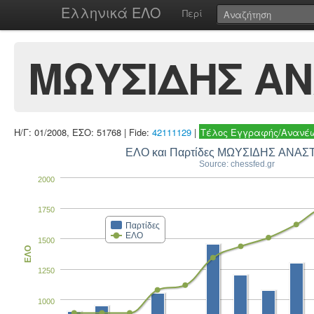
Ελληνικά ΕΛΟ
Περί
ΜΩΥΣΙΔΗΣ ΑΝ
Η/Γ: 01/2008, ΕΣΟ: 51768 | Fide:
42111129
|
Τέλος Εγγραφής/Ανανέω
ΕΛΟ και Παρτίδες ΜΩΥΣΙΔΗΣ ΑΝΑΣ
Source: chessfed.gr
2000
1750
Παρτίδες
ΕΛΟ
1500
ΕΛΟ
1250
1000