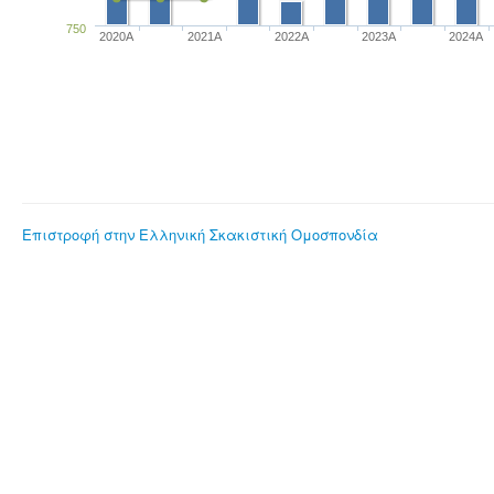
750
2020A
2021A
2022A
2023Α
2024A
Επιστροφή στην Ελληνική Σκακιστική Ομοσπονδία