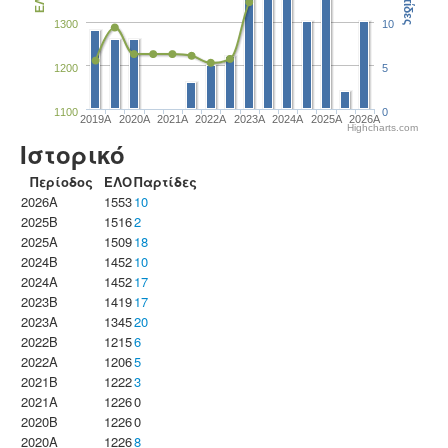
Παρτίδες
ΕΛΟ
1300
10
1200
5
1100
0
2019A
2020A
2021A
2022A
2023Α
2024A
2025A
2026A
Highcharts.com
Ιστορικό
Περίοδος
ΕΛΟ
Παρτίδες
2026A
1553
10
2025B
1516
2
2025A
1509
18
2024B
1452
10
2024A
1452
17
2023B
1419
17
2023Α
1345
20
2022B
1215
6
2022A
1206
5
2021B
1222
3
2021A
1226
0
2020B
1226
0
2020A
1226
8