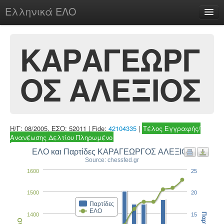
Ελληνικά ΕΛΟ
Περί
ΚΑΡΑΓΕΩΡΓ
ΟΣ ΑΛΕΞΙΟΣ
chesstu.be @ discord
Login
Η/Γ: 08/2005, ΕΣΟ: 52011 | Fide:
42104335
|
Τέλος Εγγραφής/
Ανανέωσης Δελτίου Πληρωμένο
ΕΛΟ και Παρτίδες ΚΑΡΑΓΕΩΡΓΟΣ ΑΛΕΞΙΟΣ
Source: chessfed.gr
1600
25
1500
20
Παρτίδες
ΕΛΟ
1400
15