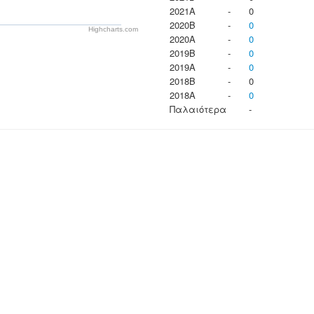
2021A
-
0
2020B
-
0
Highcharts.com
2020A
-
0
2019B
-
0
2019A
-
0
2018B
-
0
2018A
-
0
Παλαιότερα
-