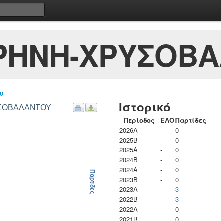
ΙΡΗΝΗ-ΧΡΥΣΟΒ
υ
Ιστορικό
ΡΥΣΟΒΑΛΑΝΤΟΥ
Περίοδος
ΕΛΟ
Παρτίδες
2026A
-
0
2025B
-
0
2025A
-
0
2024B
-
0
2024A
-
0
Παρτίδες
2023B
-
0
2023Α
-
3
2022B
-
3
2022A
-
0
2021B
-
0