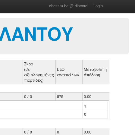
chesstu.be @ discord
Login
ΑΛΑΝΤΟΥ
Σκορ
(σε
ELO
Μεταβολή ή
αξιολογημένες
αντιπάλων
Απόδοση
παρτίδες)
0 / 0
875
0.00
1
0
0 / 0
0
0.00