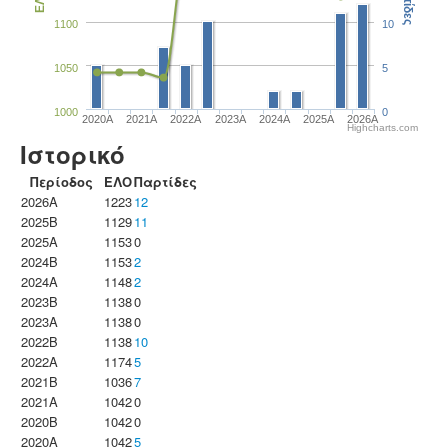
Παρτίδες
ΕΛΟ
1100
10
1050
5
1000
0
2020A
2021A
2022A
2023Α
2024A
2025A
2026A
Highcharts.com
Ιστορικό
Περίοδος
ΕΛΟ
Παρτίδες
2026A
1223
12
2025B
1129
11
2025A
1153
0
2024B
1153
2
2024A
1148
2
2023B
1138
0
2023Α
1138
0
2022B
1138
10
2022A
1174
5
2021B
1036
7
2021A
1042
0
2020B
1042
0
2020A
1042
5