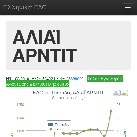
Ελληνικά ΕΛΟ
Περί
ΑΛΙΑΪ
ΑΡΝΤΙΤ
chesstu.be @ discord
Login
Η/Γ: 02/2010, ΕΣΟ: 52492 | Fide:
25888099
|
Τέλος Εγγραφής/
Ανανέωσης Δελτίου Πληρωμένο
ΕΛΟ και Παρτίδες ΑΛΙΑΪ ΑΡΝΤΙΤ
Source: chessfed.gr
1250
25
1200
20
Παρτίδες
ΕΛΟ
1150
15