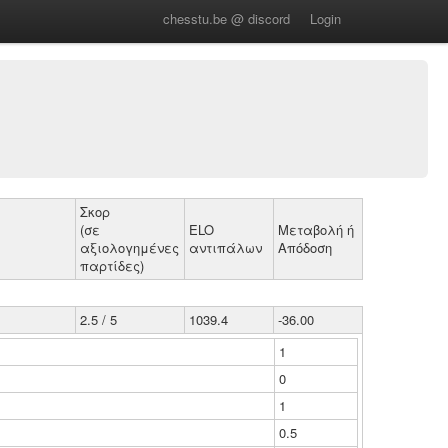
chesstu.be @ discord
Login
Σκορ
(σε
ELO
Μεταβολή ή
αξιολογημένες
αντιπάλων
Απόδοση
παρτίδες)
2.5 / 5
1039.4
-36.00
1
0
1
0.5