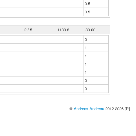
0.5
0.5
2 / 5
1139.8
-30.00
0
1
1
1
1
0
0
©
Andreas Andreou
2012-2026 [P]