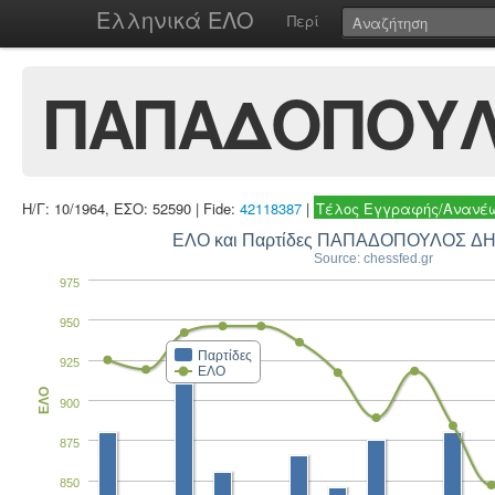
Ελληνικά ΕΛΟ
Περί
ΠΑΠΑΔΟΠΟΥΛ
Η/Γ: 10/1964, ΕΣΟ: 52590 | Fide:
42118387
|
Τέλος Εγγραφής/Ανανέω
ΕΛΟ και Παρτίδες ΠΑΠΑΔΟΠΟΥΛΟΣ Δ
Source: chessfed.gr
975
950
Παρτίδες
925
ΕΛΟ
ΕΛΟ
900
875
850