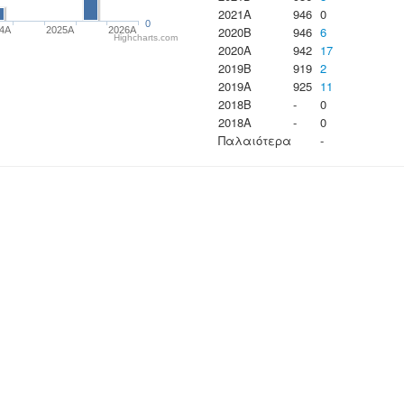
2021A
946
0
0
2020B
946
6
24A
2025A
2026A
Highcharts.com
2020A
942
17
2019B
919
2
2019A
925
11
2018B
-
0
2018A
-
0
Παλαιότερα
-