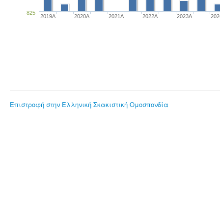
825
2019A
2020A
2021A
2022A
2023Α
20
Επιστροφή στην Ελληνική Σκακιστική Ομοσπονδία