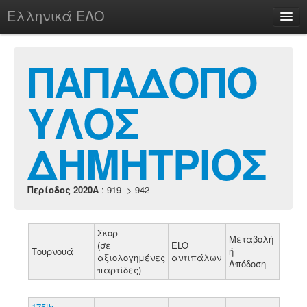
Ελληνικά ΕΛΟ
Περί
ΠΑΠΑΔΟΠΟ
ΥΛΟΣ
chesstu.be @ discord
Login
ΔΗΜΗΤΡΙΟΣ
Περίοδος 2020A
: 919 -> 942
Σκορ
Μεταβολή
(σε
ELO
Τουρνουά
ή
αξιολογημένες
αντιπάλων
Απόδοση
παρτίδες)
175th