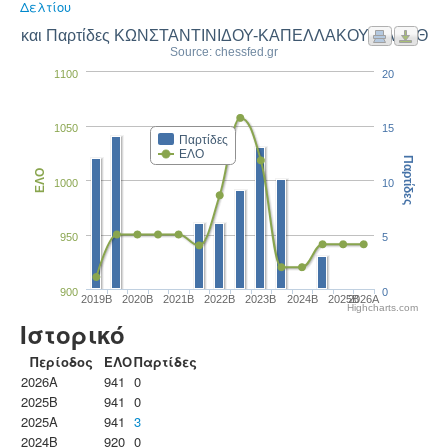
Δελτίου
ΛΟ και Παρτίδες ΚΩΝΣΤΑΝΤΙΝΙΔΟΥ-ΚΑΠΕΛΛΑΚΟΥ ΕΛΕΥΘΕΡ
Source: chessfed.gr
1100
20
1050
15
Παρτίδες
ΕΛΟ
Παρτίδες
ΕΛΟ
1000
10
950
5
900
0
2019B
2020B
2021B
2022B
2023B
2024B
2025B
2026A
Highcharts.com
Ιστορικό
Περίοδος
ΕΛΟ
Παρτίδες
2026A
941
0
2025B
941
0
2025A
941
3
2024B
920
0