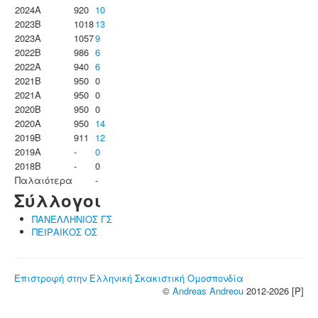
2024A
920
10
2023B
1018
13
2023Α
1057
9
2022B
986
6
2022A
940
6
2021B
950
0
2021A
950
0
2020B
950
0
2020A
950
14
2019B
911
12
2019A
-
0
2018B
-
0
Παλαιότερα
-
Σύλλογοι
ΠΑΝΕΛΛΗΝΙΟΣ ΓΣ
ΠΕΙΡΑΙΚΟΣ ΟΣ
Επιστροφή στην Ελληνική Σκακιστική Ομοσπονδία
©
Andreas Andreou
2012-2026 [P]