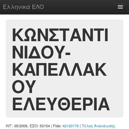
Ελληνικά ΕΛΟ
Περί
ΚΩΝΣΤΑΝΤΙ
ΝΙΔΟΥ-
chesstu.be @ discord
Login
ΚΑΠΕΛΛΑΚ
ΟΥ
ΕΛΕΥΘΕΡΙΑ
Η/Γ: 05/2009, ΕΣΟ: 53154 | Fide:
42120179
|
Τέλος Ανανέωσης