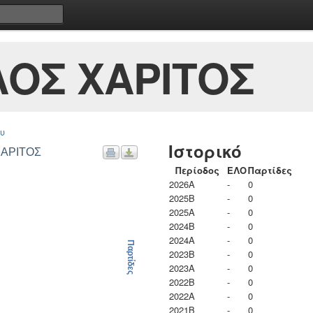
ΟΣ ΧΑΡΙΤΟΣ
υ
Ιστορικό
ΧΑΡΙΤΟΣ
Περίοδος
ΕΛΟ
Παρτίδες
2026A
-
0
2025B
-
0
2025A
-
0
2024B
-
0
2024A
-
0
Παρτίδες
2023B
-
0
2023Α
-
0
2022B
-
0
2022A
-
0
2021B
-
0