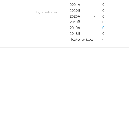
2021A
-
0
2020B
-
0
Highcharts.com
2020A
-
0
2019B
-
0
2019A
-
0
2018B
-
0
Παλαιότερα
-