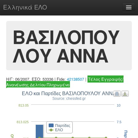
Ελληνικά ΕΛΟ
Περί
ΒΑΣΙΛΟΠΟΥ
ΛΟΥ ΑΝΝΑ
chesstu.be @ discord
Login
Η/Γ: 06/2007, ΕΣΟ: 53336 | Fide:
42138507
|
Τέλος Εγγραφής/
Ανανέωσης Δελτίου Πληρωμένο
ΕΛΟ και Παρτίδες ΒΑΣΙΛΟΠΟΥΛΟΥ ΑΝΝΑ
Source: chessfed.gr
813.05
10
813.025
7.5
Παρτίδες
ΕΛΟ