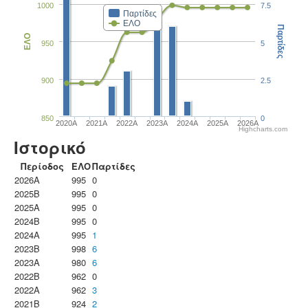
1000
7.5
Παρτίδες
ΕΛΟ
Παρτίδες
ΕΛΟ
950
5
900
2.5
850
0
2020A
2021A
2022A
2023Α
2024A
2025A
2026A
Highcharts.com
Ιστορικό
Περίοδος
ΕΛΟ
Παρτίδες
2026A
995
0
2025B
995
0
2025A
995
0
2024B
995
0
2024A
995
1
2023B
998
6
2023Α
980
6
2022B
962
0
2022A
962
3
2021B
924
2