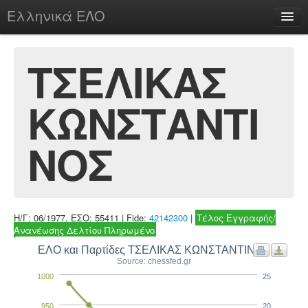
Ελληνικά ΕΛΟ
Περί
ΤΣΕΛΙΚΑΣ
ΚΩΝΣΤΑΝΤΙ
chesstu.be @ discord
Login
ΝΟΣ
Η/Γ: 06/1977, ΕΣΟ: 55411 | Fide:
42142300
|
Τέλος Εγγραφής/
Ανανέωσης Δελτίου Πληρωμένο
ΕΛΟ και Παρτίδες ΤΣΕΛΙΚΑΣ ΚΩΝΣΤΑΝΤΙΝΟΣ
Source: chessfed.gr
1000
25
950
20