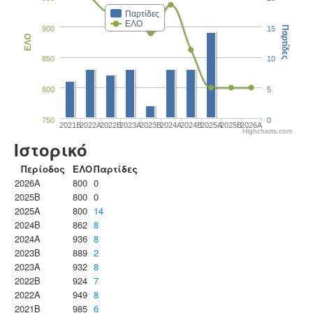
Παρτίδες
ΕΛΟ
900
15
Παρτίδες
ΕΛΟ
850
10
800
5
750
0
2021B
2022A
2022B
2023Α
2023B
2024A
2024B
2025A
2025B
2026A
Highcharts.com
Ιστορικό
Περίοδος
ΕΛΟ
Παρτίδες
2026A
800
0
2025B
800
0
2025A
800
14
2024B
862
8
2024A
936
8
2023B
889
2
2023Α
932
8
2022B
924
7
2022A
949
8
2021B
985
6